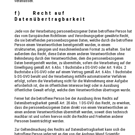
veranlassen.
f) Recht auf
Datenübertragbarkeit
Jede von der Verarbeitung personenbezogener Daten betroffene Person hat
das vom Europäischen Richtlinien- und Verordnungsgeber gewährte Recht,
die sie betreffenden personenbezogenen Daten, welche durch die betroffene
Person einem Verantwortlichen bereitgestellt wurden, in einem
strukturierten, gängigen und maschinenlesbaren Format zu erhalten. Sie hat
außerdem das Recht, diese Daten einem anderen Verantwortlichen ohne
Behinderung durch den Verantwortlichen, dem die personenbezogenen
Daten bereitgestellt wurden, zu übermitteln, sofern die Verarbeitung auf der
Einwilligung gemäß Art. 6 Abs. 1 Buchstabe a DS-GVO oder Art. 9 Abs. 2
Buchstabe a DS-GVO oder auf einem Vertrag gemäß Art. 6 Abs. 1 Buchstabe
b DS-GVO beruht und die Verarbeitung mithilfe automatisierter Verfahren
erfolgt, sofern die Verarbeitung nicht für die Wahrnehmung einer Aufgabe
erforderlich ist, die im öffentlichen Interesse liegt oder in Ausübung
öffentlicher Gewalt erfolgt, welche dem Verantwortlichen übertragen wurde.
Ferner hat die betroffene Person bei der Ausübung ihres Rechts auf
Datenübertragbarkeit gemäß Art. 20 Abs. 1 DS-GVO das Recht, zu erwirken,
dass die personenbezogenen Daten direkt von einem Verantwortlichen an
einen anderen Verantwortlichen übermittelt werden, soweit dies technisch
machbar ist und sofern hiervon nicht die Rechte und Freiheiten anderer
Personen beeinträchtigt werden.
Zur Geltendmachung des Rechts auf Datenübertragbarkeit kann sich die
betroffene Person jederzeit an den von der Andreas Mund Scientific