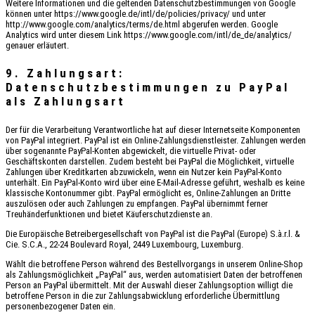
Weitere Informationen und die geltenden Datenschutzbestimmungen von Google
können unter https://www.google.de/intl/de/policies/privacy/ und unter
http://www.google.com/analytics/terms/de.html abgerufen werden. Google
Analytics wird unter diesem Link https://www.google.com/intl/de_de/analytics/
genauer erläutert.
9. Zahlungsart:
Datenschutzbestimmungen zu PayPal
als Zahlungsart
Der für die Verarbeitung Verantwortliche hat auf dieser Internetseite Komponenten
von PayPal integriert. PayPal ist ein Online-Zahlungsdienstleister. Zahlungen werden
über sogenannte PayPal-Konten abgewickelt, die virtuelle Privat- oder
Geschäftskonten darstellen. Zudem besteht bei PayPal die Möglichkeit, virtuelle
Zahlungen über Kreditkarten abzuwickeln, wenn ein Nutzer kein PayPal-Konto
unterhält. Ein PayPal-Konto wird über eine E-Mail-Adresse geführt, weshalb es keine
klassische Kontonummer gibt. PayPal ermöglicht es, Online-Zahlungen an Dritte
auszulösen oder auch Zahlungen zu empfangen. PayPal übernimmt ferner
Treuhänderfunktionen und bietet Käuferschutzdienste an.
Die Europäische Betreibergesellschaft von PayPal ist die PayPal (Europe) S.à.r.l. &
Cie. S.C.A., 22-24 Boulevard Royal, 2449 Luxembourg, Luxemburg.
Wählt die betroffene Person während des Bestellvorgangs in unserem Online-Shop
als Zahlungsmöglichkeit „PayPal“ aus, werden automatisiert Daten der betroffenen
Person an PayPal übermittelt. Mit der Auswahl dieser Zahlungsoption willigt die
betroffene Person in die zur Zahlungsabwicklung erforderliche Übermittlung
personenbezogener Daten ein.