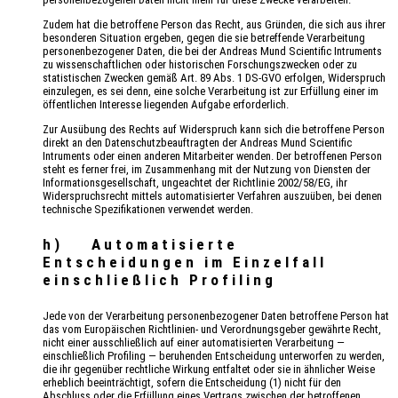
Zudem hat die betroffene Person das Recht, aus Gründen, die sich aus ihrer
besonderen Situation ergeben, gegen die sie betreffende Verarbeitung
personenbezogener Daten, die bei der Andreas Mund Scientific Intruments
zu wissenschaftlichen oder historischen Forschungszwecken oder zu
statistischen Zwecken gemäß Art. 89 Abs. 1 DS-GVO erfolgen, Widerspruch
einzulegen, es sei denn, eine solche Verarbeitung ist zur Erfüllung einer im
öffentlichen Interesse liegenden Aufgabe erforderlich.
Zur Ausübung des Rechts auf Widerspruch kann sich die betroffene Person
direkt an den Datenschutzbeauftragten der Andreas Mund Scientific
Intruments oder einen anderen Mitarbeiter wenden. Der betroffenen Person
steht es ferner frei, im Zusammenhang mit der Nutzung von Diensten der
Informationsgesellschaft, ungeachtet der Richtlinie 2002/58/EG, ihr
Widerspruchsrecht mittels automatisierter Verfahren auszuüben, bei denen
technische Spezifikationen verwendet werden.
h) Automatisierte
Entscheidungen im Einzelfall
einschließlich Profiling
Jede von der Verarbeitung personenbezogener Daten betroffene Person hat
das vom Europäischen Richtlinien- und Verordnungsgeber gewährte Recht,
nicht einer ausschließlich auf einer automatisierten Verarbeitung —
einschließlich Profiling — beruhenden Entscheidung unterworfen zu werden,
die ihr gegenüber rechtliche Wirkung entfaltet oder sie in ähnlicher Weise
erheblich beeinträchtigt, sofern die Entscheidung (1) nicht für den
Abschluss oder die Erfüllung eines Vertrags zwischen der betroffenen