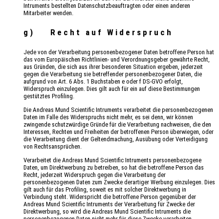
Intruments bestellten Datenschutzbeauftragten oder einen anderen
Mitarbeiter wenden.
g) Recht auf Widerspruch
Jede von der Verarbeitung personenbezogener Daten betroffene Person hat
das vom Europäischen Richtlinien- und Verordnungsgeber gewährte Recht,
aus Gründen, die sich aus ihrer besonderen Situation ergeben, jederzeit
gegen die Verarbeitung sie betreffender personenbezogener Daten, die
aufgrund von Art. 6 Abs. 1 Buchstaben e oder f DS-GVO erfolgt,
Widerspruch einzulegen. Dies gilt auch für ein auf diese Bestimmungen
gestütztes Profiling.
Die Andreas Mund Scientific Intruments verarbeitet die personenbezogenen
Daten im Falle des Widerspruchs nicht mehr, es sei denn, wir können
zwingende schutzwürdige Gründe für die Verarbeitung nachweisen, die den
Interessen, Rechten und Freiheiten der betroffenen Person überwiegen, oder
die Verarbeitung dient der Geltendmachung, Ausübung oder Verteidigung
von Rechtsansprüchen.
Verarbeitet die Andreas Mund Scientific Intruments personenbezogene
Daten, um Direktwerbung zu betreiben, so hat die betroffene Person das
Recht, jederzeit Widerspruch gegen die Verarbeitung der
personenbezogenen Daten zum Zwecke derartiger Werbung einzulegen. Dies
gilt auch für das Profiling, soweit es mit solcher Direktwerbung in
Verbindung steht. Widerspricht die betroffene Person gegenüber der
Andreas Mund Scientific Intruments der Verarbeitung für Zwecke der
Direktwerbung, so wird die Andreas Mund Scientific Intruments die
personenbezogenen Daten nicht mehr für diese Zwecke verarbeiten.