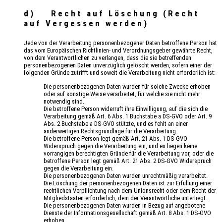
d) Recht auf Löschung (Recht
auf Vergessen werden)
Jede von der Verarbeitung personenbezogener Daten betroffene Person hat
das vom Europäischen Richtlinien- und Verordnungsgeber gewährte Recht,
von dem Verantwortlichen zu verlangen, dass die sie betreffenden
personenbezogenen Daten unverzüglich gelöscht werden, sofern einer der
folgenden Gründe zutrifft und soweit die Verarbeitung nicht erforderlich ist:
Die personenbezogenen Daten wurden für solche Zwecke erhoben
oder auf sonstige Weise verarbeitet, für welche sie nicht mehr
notwendig sind.
Die betroffene Person widerruft ihre Einwilligung, auf die sich die
Verarbeitung gemäß Art. 6 Abs. 1 Buchstabe a DS-GVO oder Art. 9
Abs. 2 Buchstabe a DS-GVO stützte, und es fehlt an einer
anderweitigen Rechtsgrundlage für die Verarbeitung.
Die betroffene Person legt gemäß Art. 21 Abs. 1 DS-GVO
Widerspruch gegen die Verarbeitung ein, und es liegen keine
vorrangigen berechtigten Gründe für die Verarbeitung vor, oder die
betroffene Person legt gemäß Art. 21 Abs. 2 DS-GVO Widerspruch
gegen die Verarbeitung ein.
Die personenbezogenen Daten wurden unrechtmäßig verarbeitet.
Die Löschung der personenbezogenen Daten ist zur Erfüllung einer
rechtlichen Verpflichtung nach dem Unionsrecht oder dem Recht der
Mitgliedstaaten erforderlich, dem der Verantwortliche unterliegt.
Die personenbezogenen Daten wurden in Bezug auf angebotene
Dienste der Informationsgesellschaft gemäß Art. 8 Abs. 1 DS-GVO
erhoben.