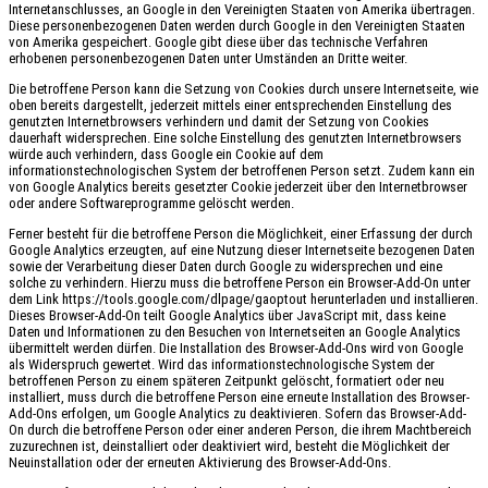
Internetanschlusses, an Google in den Vereinigten Staaten von Amerika übertragen.
Diese personenbezogenen Daten werden durch Google in den Vereinigten Staaten
von Amerika gespeichert. Google gibt diese über das technische Verfahren
erhobenen personenbezogenen Daten unter Umständen an Dritte weiter.
Die betroffene Person kann die Setzung von Cookies durch unsere Internetseite, wie
oben bereits dargestellt, jederzeit mittels einer entsprechenden Einstellung des
genutzten Internetbrowsers verhindern und damit der Setzung von Cookies
dauerhaft widersprechen. Eine solche Einstellung des genutzten Internetbrowsers
würde auch verhindern, dass Google ein Cookie auf dem
informationstechnologischen System der betroffenen Person setzt. Zudem kann ein
von Google Analytics bereits gesetzter Cookie jederzeit über den Internetbrowser
oder andere Softwareprogramme gelöscht werden.
Ferner besteht für die betroffene Person die Möglichkeit, einer Erfassung der durch
Google Analytics erzeugten, auf eine Nutzung dieser Internetseite bezogenen Daten
sowie der Verarbeitung dieser Daten durch Google zu widersprechen und eine
solche zu verhindern. Hierzu muss die betroffene Person ein Browser-Add-On unter
dem Link https://tools.google.com/dlpage/gaoptout herunterladen und installieren.
Dieses Browser-Add-On teilt Google Analytics über JavaScript mit, dass keine
Daten und Informationen zu den Besuchen von Internetseiten an Google Analytics
übermittelt werden dürfen. Die Installation des Browser-Add-Ons wird von Google
als Widerspruch gewertet. Wird das informationstechnologische System der
betroffenen Person zu einem späteren Zeitpunkt gelöscht, formatiert oder neu
installiert, muss durch die betroffene Person eine erneute Installation des Browser-
Add-Ons erfolgen, um Google Analytics zu deaktivieren. Sofern das Browser-Add-
On durch die betroffene Person oder einer anderen Person, die ihrem Machtbereich
zuzurechnen ist, deinstalliert oder deaktiviert wird, besteht die Möglichkeit der
Neuinstallation oder der erneuten Aktivierung des Browser-Add-Ons.