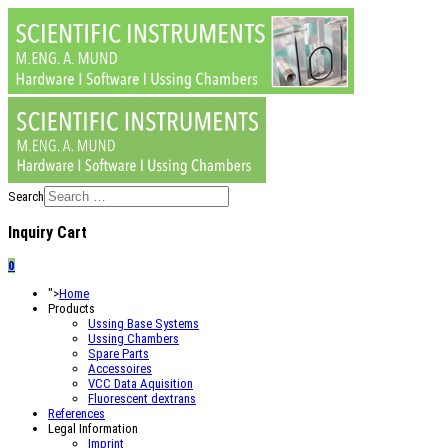
Search
Inquiry Cart
0
">
Home
Products
Ussing Base Systems
Ussing Chambers
Spare Parts
Accessoires
VCC Data Aquisition
Fluorescent dextrans
References
Legal Information
Imprint