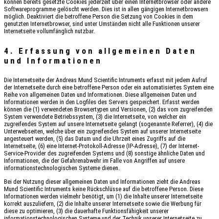
können bereits gesetzte Cookies jederzeit über einen Internetbrowser oder andere
Softwareprogramme gelöscht werden. Dies ist in allen gängigen Internetbrowsern
möglich. Deaktiviert die betroffene Person die Setzung von Cookies in dem
genutzten Internetbrowser, sind unter Umständen nicht alle Funktionen unserer
Internetseite vollumfänglich nutzbar.
4. Erfassung von allgemeinen Daten
und Informationen
Die Internetseite der Andreas Mund Scientific Intruments erfasst mit jedem Aufruf
der Internetseite durch eine betroffene Person oder ein automatisiertes System eine
Reihe von allgemeinen Daten und Informationen. Diese allgemeinen Daten und
Informationen werden in den Logfiles des Servers gespeichert. Erfasst werden
können die (1) verwendeten Browsertypen und Versionen, (2) das vom zugreifenden
System verwendete Betriebssystem, (3) die Internetseite, von welcher ein
zugreifendes System auf unsere Internetseite gelangt (sogenannte Referrer), (4) die
Unterwebseiten, welche über ein zugreifendes System auf unserer Internetseite
angesteuert werden, (5) das Datum und die Uhrzeit eines Zugriffs auf die
Internetseite, (6) eine Internet-Protokoll-Adresse (IP-Adresse), (7) der Internet-
Service-Provider des zugreifenden Systems und (8) sonstige ähnliche Daten und
Informationen, die der Gefahrenabwehr im Falle von Angriffen auf unsere
informationstechnologischen Systeme dienen.
Bei der Nutzung dieser allgemeinen Daten und Informationen zieht die Andreas
Mund Scientific Intruments keine Rückschlüsse auf die betroffene Person. Diese
Informationen werden vielmehr benötigt, um (1) die Inhalte unserer Internetseite
korrekt auszuliefern, (2) die Inhalte unserer Internetseite sowie die Werbung für
diese zu optimieren, (3) die dauerhafte Funktionsfähigkeit unserer
informationstechnologischen Systeme und der Technik unserer Internetseite zu