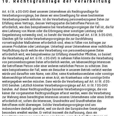
10. Rechtsgrundlage der Verarbeitung
Art. 6 I lit. a DS-GVO dient unserem Unternehmen als Rechtsgrundlage für
Verarbeitungsvorgänge, bei denen wir eine Einwilligung für einen bestimmten
Verarbeitungszweck einholen. Ist die Verarbeitung personenbezogener Daten zur
Erfüllung eines Vertrags, dessen Vertragspartei die betroffene Person ist,
erforderlich, wie dies beispielsweise bei Verarbeitungsvorgängen der Fall ist, die für
eine Lieferung von Waren oder die Erbringung einer sonstigen Leistung oder
Gegenleistung notwendig sind, so beruht die Verarbeitung auf Art. 6 I lit. b DS-GVO.
Gleiches gilt für solche Verarbeitungsvorgänge die zur Durchführung
vorvertraglicher Maßnahmen erforderlich sind, etwa in Fällen von Anfragen zur
unseren Produkten oder Leistungen. Unterliegt unser Unternehmen einer rechtlichen
Verpflichtung durch welche eine Verarbeitung von personenbezogenen Daten
erforderlich wird, wie beispielsweise zur Erfüllung steuerlicher Pflichten, so basiert
die Verarbeitung auf Art. 6 I lit. c DS-GVO. In seltenen Fällen könnte die Verarbeitung
von personenbezogenen Daten erforderlich werden, um lebenswichtige Interessen
der betroffenen Person oder einer anderen natürlichen Person zu schützen. Dies
wäre beispielsweise der Fall, wenn ein Besucher in unserem Betrieb verletzt werden
würde und daraufhin sein Name, sein Alter, seine Krankenkassendaten oder sonstige
lebenswichtige Informationen an einen Arzt, ein Krankenhaus oder sonstige Dritte
weitergegeben werden müssten. Dann würde die Verarbeitung auf Art. 6 I lit. d DS-
GVO beruhen. Letztlich könnten Verarbeitungsvorgänge auf Art. 6 I lit. f DS-GVO
beruhen. Auf dieser Rechtsgrundlage basieren Verarbeitungsvorgänge, die von
keiner der vorgenannten Rechtsgrundlagen erfasst werden, wenn die Verarbeitung
zur Wahrung eines berechtigten Interesses unseres Unternehmens oder eines Dritten
erforderlich ist, sofern die Interessen, Grundrechte und Grundfreiheiten des
Betroffenen nicht überwiegen. Solche Verarbeitungsvorgänge sind uns
insbesondere deshalb gestattet, weil sie durch den Europäischen Gesetzgeber
besonders erwähnt wurden. Er vertrat insoweit die Auffassung, dass ein